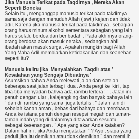
Jika Manusia
Terikat pada Taqdirnya
, Mereka
Akan
Seperti Boneka
Selain itu , menganggap manusia terikat pada takdirnya
sama saja dengan menuduh Allah ( swt ) kejam dan tidak
adil. Karena jika manusia terikat pada takdirnya , sebagian
orang harus minum alkohol sementara sebagian yang lain
harus selalu berdoa dan beribadah . Pada akhirnya orang-
orang berdosa akan masuk neraka , sedangkan ahli
ibadah akan masuk surga . Apakah mungkin bagi Allah
Yang Maha Adil membiarkan ketidakadilan dan keanehan
seperti itu?
Ma
nusia keliru jika
Menyalahkan
Taqdir atas
'
Kesalahan
yang
Sengaja Dibuat
nya
'
Asumsikan bahwa Anda melewati jalan dan setelah
beberapa saat jalan terbagi dua . Anda pergi ke kiri , tapi
tiba-tiba menyadari bahwa ada rambu tertera : " . Jalan ini
penuh dengan ular , kalajengking dan banyak bahaya lain
" dan di rambu yang sama juga tertulis : " Jalan lain di
sebelah kanan aman , bebas dari bahaya dan membawa
Anda ke istana penuh dengan resepsi megah dan taman-
taman indah yang di dalamnya ditawarkan sesuatu
sebagai kesenangan . " Apa yang akan Anda katakan?
Dalam hal ini , jika Anda mengatakan " ? Ayo , siapa yang
peduli jika itu demikian atau tidak demikian " dan memilih