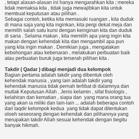
, tetapi alasan-alasan ini hanya mengarahkan kita ; mereka
tidak memaksa kita , tidak juga mewajibkan kita untuk
membuat keputusan atau pilihan .
Sebagai contoh, ketika kita memasuki ruangan , kita duduk
di mana saja yang kita inginkan, kita pergi dekat meja dan
memilih salah satu kursi dengan keinginan kita dan duduk
di sana . Selama makan , kita memilih apa yang ingin kita
makan dengan kehendak kita dan mengambil apa pun
yang kita ingin makan . Demikian juga , mengatakan
kebohongan atau kebenaran , melakukan perbuatan baik
atau perbuatan buruk juga terserah pilihan kita .
Takdir ( Qadar ) dibagi menjadi dua kelompok
Bagian pertama adalah takdir yang dibentuk oleh
kehendak manusia , yang lain adalah takdir yang
kehendak manusia tidak pernah terlibat di dalamnya dan
mutlak Keputusan Allah . Jenis kelamin , sifat fisiologis ,
kelahiran dan kematian , siapa dan yang mana orang tua
yang akan ia miliki dan lain-lain ... adalah beberapa contoh
dari taqdir kelompok kedua yang tidak dapat ditentukan
oloeh seseorang dengan kehendak dan pilihannya yang
merupakan takdir Allah sesuai kehendak dengan begitu
banyak hikmah.