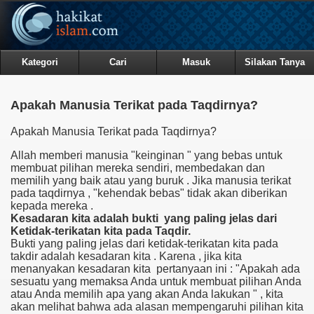
Kategori
Cari
Masuk
Silakan Tanya
Apakah Manusia Terikat pada Taqdirnya?
Apakah Manusia Terikat pada Taqdirnya?
Allah memberi manusia "keinginan " yang bebas untuk
membuat pilihan mereka sendiri, membedakan dan
memilih yang baik atau yang buruk . Jika manusia terikat
pada taqdirnya , "kehendak bebas" tidak akan diberikan
kepada mereka .
Kes
adar
an
ki
ta
adalah bukti
yang paling
jelas dari
Ket
idak
-terikatan kita pada Taqdir.
Bukti yang paling jelas dari ketidak-terikatan kita pada
takdir adalah kesadaran kita . Karena , jika kita
menanyakan kesadaran kita pertanyaan ini : "Apakah ada
sesuatu yang memaksa Anda untuk membuat pilihan Anda
atau Anda memilih apa yang akan Anda lakukan " , kita
akan melihat bahwa ada alasan mempengaruhi pilihan kita