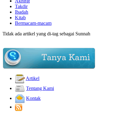
Akhirat
Takdir
Ibadah
Kitab
Bermacam-macam
Tidak ada artikel yang di-tag sebagai Sunnah
Artikel
Tentang Kami
Kontak