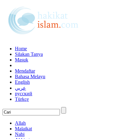
Home
Silakan Tanya
Masuk
Mendaftar
Bahasa Melayu
English
عربي
русский
Türkçe
Allah
Malaikat
Nabi